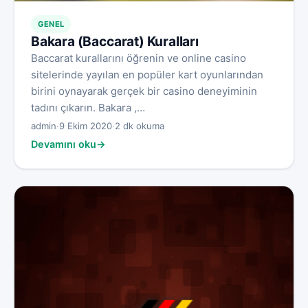
GENEL
Bakara (Baccarat) Kuralları
Baccarat kurallarını öğrenin ve online casino
sitelerinde yayılan en popüler kart oyunlarından
birini oynayarak gerçek bir casino deneyiminin
tadını çıkarın. Bakara ,…
admin
·
9 Ekim 2020
·
2 dk okuma
Devamını oku
→