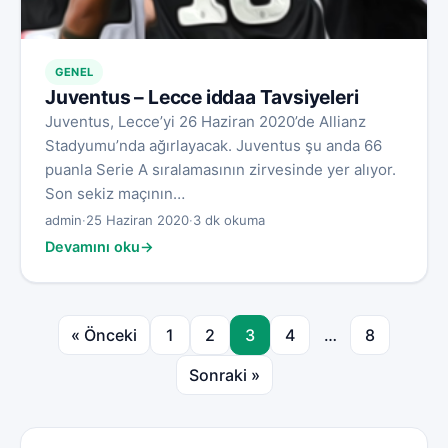
GENEL
Juventus – Lecce iddaa Tavsiyeleri
Juventus, Lecce’yi 26 Haziran 2020’de Allianz
Stadyumu’nda ağırlayacak. Juventus şu anda 66
puanla Serie A sıralamasının zirvesinde yer alıyor.
Son sekiz maçının…
admin
·
25 Haziran 2020
·
3 dk okuma
Devamını oku
→
Sayfa
« Önceki
1
2
3
4
…
8
navigasyonu
Sonraki »