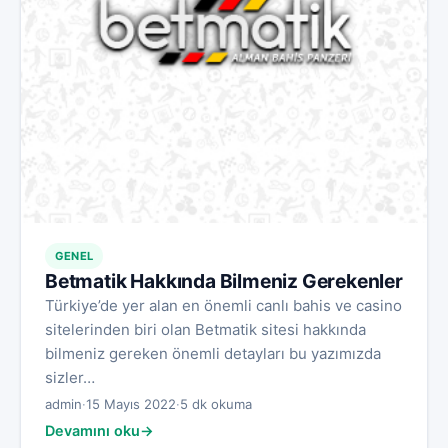
GENEL
Betmatik Hakkında Bilmeniz Gerekenler
Türkiye’de yer alan en önemli canlı bahis ve casino
sitelerinden biri olan Betmatik sitesi hakkında
bilmeniz gereken önemli detayları bu yazımızda
sizler…
admin
·
15 Mayıs 2022
·
5 dk okuma
Devamını oku
→