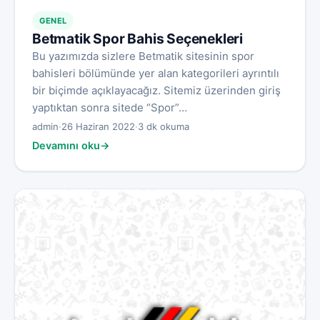
GENEL
Betmatik Spor Bahis Seçenekleri
Bu yazımızda sizlere Betmatik sitesinin spor
bahisleri bölümünde yer alan kategorileri ayrıntılı
bir biçimde açıklayacağız. Sitemiz üzerinden giriş
yaptıktan sonra sitede “Spor”…
admin
·
26 Haziran 2022
·
3 dk okuma
Devamını oku
→